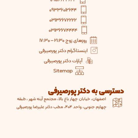
09336012644
03136672222
03136674444
روزهای زوج 21:30 – 17:30
اینستاگرام دکتر پورصیرفی
آپارات دکتر پورصیرفی
Sitemap
دسترسی به دکتر پورصیرفی
اصفهان، خیابان چهار باغ بالا، مجتمع آینه شهر ، طبقه
چهارم جنوبی، واحد 404، مطب دکتر علیرضا پورصیرفی