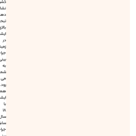
کشور
نشان
دهنده
تبحر
بالای
ایشان
در
زمینه
جراحی
بینی
به
شمار
می
رود.
همچنین
ایشان
با
18
سال
سابقه
جراحی
بینی