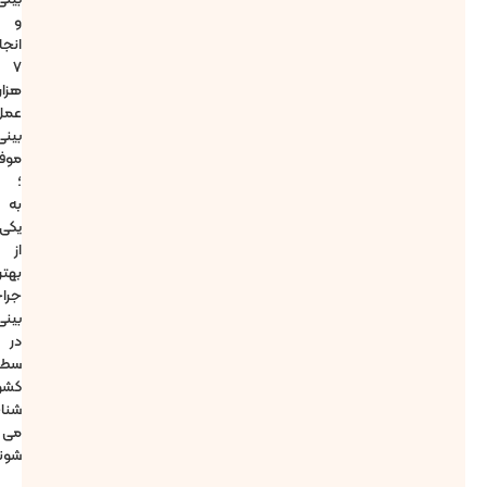
و
انجام
7
هزار
عمل
بینی
موفق
؛
به
یکی
از
بهترین
جراحان
بینی
در
سطح
کشور
شناخته
می
شوند.