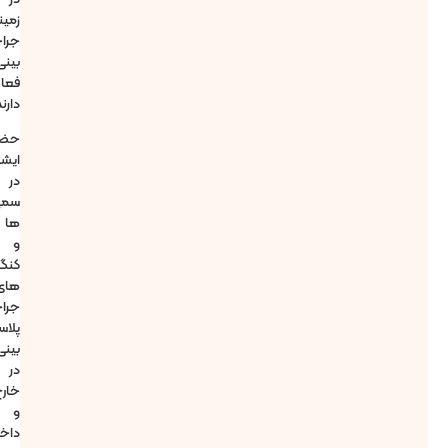
زمینه
جراحی
بینی
فعالیت
دارند.
حضور
ایشان
در
سمینار
ها
و
کنگره
های
جراحی
پلاستیک
بینی
در
خارج
و
داخل