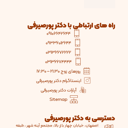
ه های ارتباطی با دکتر پورصیرفی
09106642644
09336012644
03136672222
03136674444
روزهای زوج 21:30 – 17:30
اینستاگرام دکتر پورصیرفی
آپارات دکتر پورصیرفی
Sitemap
ترسی به دکتر پورصیرفی
اصفهان، خیابان چهار باغ بالا، مجتمع آینه شهر ، طبقه