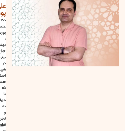
علیرضا
پورصیرفی
دکتر
علیرضا
پورصیرفی
،
بهترین
جراح
بینی
در
شهر
اصفهان
هستند
که
با
مهارت
بالا
و
تجربه
فراوان
در