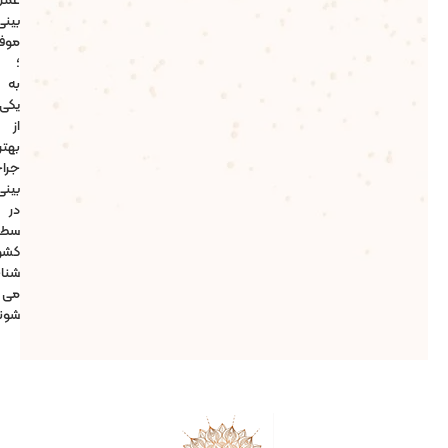
بینی
موفق
؛
به
یکی
از
بهترین
جراحان
بینی
در
سطح
کشور
شناخته
می
شوند.