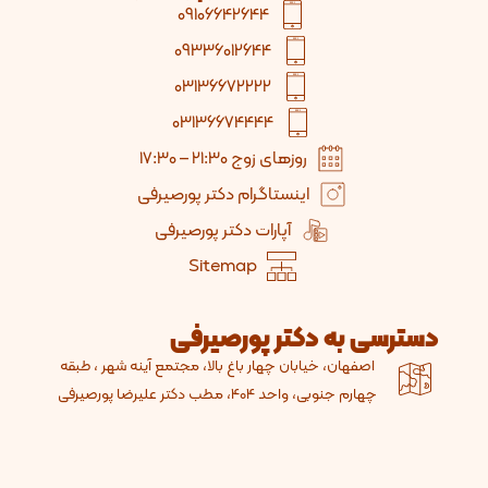
09106642644
09336012644
03136672222
03136674444
روزهای زوج 21:30 – 17:30
اینستاگرام دکتر پورصیرفی
آپارات دکتر پورصیرفی
Sitemap
ترسی به دکتر پورصیرفی
اصفهان، خیابان چهار باغ بالا، مجتمع آینه شهر ، طبقه
چهارم جنوبی، واحد 404، مطب دکتر علیرضا پورصیرفی