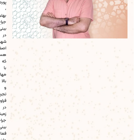
پورصیرفی
،
بهترین
جراح
بینی
در
شهر
اصفهان
هستند
که
با
مهارت
بالا
و
تجربه
فراوان
در
زمینه
جراحی
بینی
فعالیت
دارند.