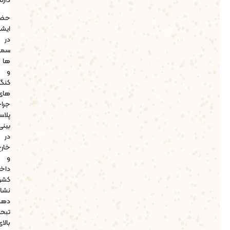
حضور
ایشان
در
سمینار
ها
و
کنگره
های
جراحی
پلاستیک
بینی
در
خارج
و
داخل
کشور
نشان
دهنده
تبحر
بالای