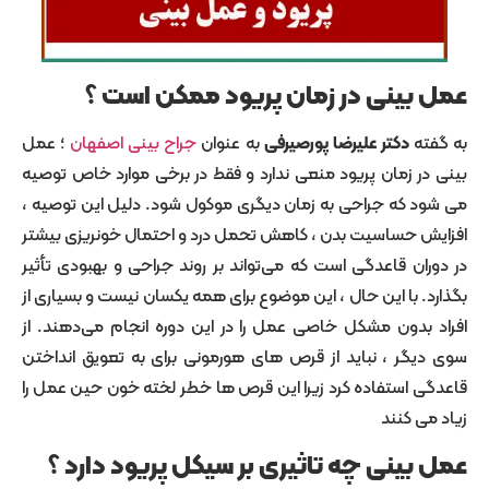
ینی در زمان پریود ممکن است ؟
ه
دکتر علیرضا پورصیرفی
به عنوان
جراح بینی اصفهان
؛ عمل
 زمان پریود منعی ندارد و فقط در برخی موارد خاص توصیه
که جراحی به زمان دیگری موکول شود. دلیل این توصیه ،
 حساسیت بدن ، کاهش تحمل درد و احتمال خونریزی بیشتر
ن قاعدگی است که می‌تواند بر روند جراحی و بهبودی تأثیر
 با این حال ، این موضوع برای همه یکسان نیست و بسیاری از
دون مشکل خاصی عمل را در این دوره انجام می‌دهند. از
ر ، نباید از قرص های هورمونی برای به تعویق انداختن
استفاده کرد زیرا این قرص ها خطر لخته خون حین عمل را
 کنند
ینی چه تاثیری بر سیکل پریود دارد ؟