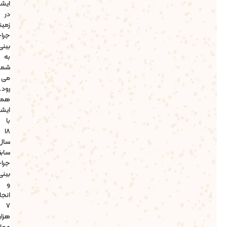
ایشان
در
زمینه
جراحی
بینی
به
شمار
می
رود.
همچنین
ایشان
با
18
سال
سابقه
جراحی
بینی
و
انجام
7
هزار
عمل