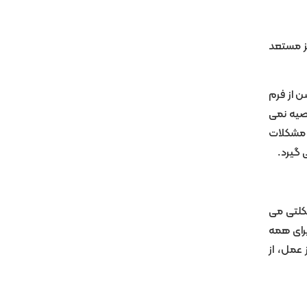
یز مستعد
ن از فرم
ل بینی برایش قابل قبول گردد. جراحی زیبایی بینی قبل از سن ۱۶ سال توصیه نمی
 دلیل داشتن مشکلات
 گیرد.
16 تا 18 سالگی به پایان رشد اسکلتی می
برای همه
 عمل، از