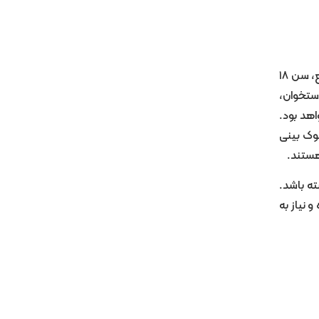
آیا تصور می‌ کنید که با رسیدن به ۱۸ سالگی، تمامی اجزای بدن به شکل نهایی خود رسیده و دیگر هیچ تغییری اتفاق نمی‌افتد؟ البته که خیر! در واقع، سن ۱۸
استخوان،
دود سن ۴۰ سالگی قابل توجه نخواهد بود.
وک بینی
هستند.
ته باشد.
 نیاز به